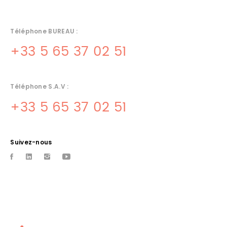
Téléphone BUREAU :
+33 5 65 37 02 51
Téléphone S.A.V :
+33 5 65 37 02 51
Suivez-nous
INSTALLATEUR DE CUISINES
PROFESSIONNELLES ARCAMBAL
Albareil installateur de cuisines professionnelles sur Arcambal et
sa region