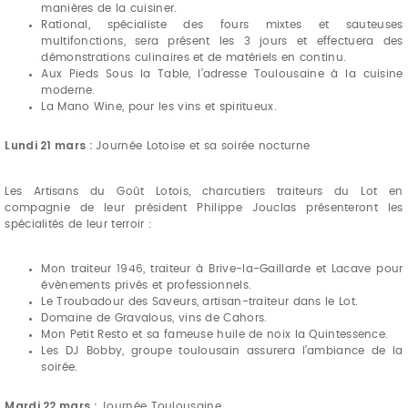
manières de la cuisiner.
Rational, spécialiste des fours mixtes et sauteuses
multifonctions, sera présent les 3 jours et effectuera des
démonstrations culinaires et de matériels en continu.
Aux Pieds Sous la Table, l’adresse Toulousaine à la cuisine
moderne.
La Mano Wine, pour les vins et spiritueux.
Lundi 21 mars :
Journée Lotoise et sa soirée nocturne
Les Artisans du Goût Lotois, charcutiers traiteurs du Lot en
compagnie de leur président Philippe Jouclas présenteront les
spécialités de leur terroir :
Mon traiteur 1946, traiteur à Brive-la-Gaillarde et Lacave pour
évènements privés et professionnels.
Le Troubadour des Saveurs, artisan-traiteur dans le Lot.
Domaine de Gravalous, vins de Cahors.
Mon Petit Resto et sa fameuse huile de noix la Quintessence.
Les DJ Bobby, groupe toulousain assurera l’ambiance de la
soirée.
Mardi 22 mars :
Journée Toulousaine