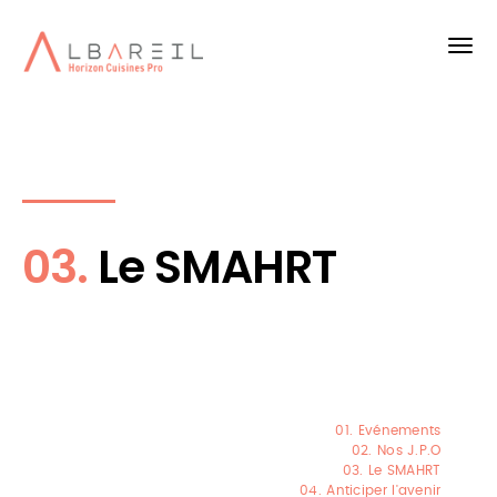
03.
Le SMAHRT
01. Evénements
02. Nos J.P.O
03. Le SMAHRT
04. Anticiper l'avenir