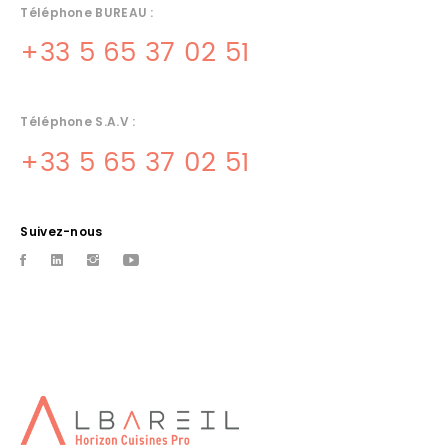
Téléphone BUREAU :
+33 5 65 37 02 51
Téléphone S.A.V :
+33 5 65 37 02 51
Suivez-nous
INSTALLATEUR CUISINE LOT
Albareil quercinox : conception, vente, installation, maintenance
et SAV cuisines professionnelles
FROID PROFESSIONNEL FIGEAC
Albareil quercinox professionnel grande cuisine et Installation