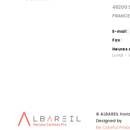
46200 
FRANCE
E-mail :
Fax :
Heures 
Lundi - 
CUISINE
CHA
PROFESSIONNELLE A
SOU
CAHORS
De l'Ã©t
service 
Elbareil quercinox vente de materiels
© ALBAREIL Hori
entrepri
de cuisines, installation frigorifiques.
Designed by
tous les
42 ans d'experience
frigorifi
Be Careful Prod