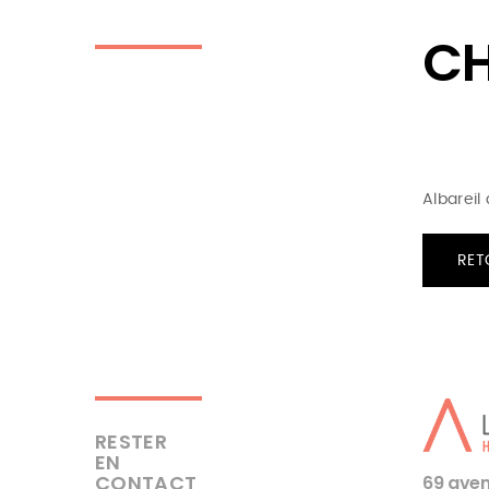
CH
Albareil
RET
RESTER
EN
CONTACT
69 aven