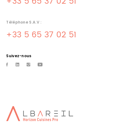
+33 5 65 37 02 51
Téléphone S.A.V :
+33 5 65 37 02 51
Suivez-nous
CUISINE PROFESSIONNELLE A
SOUILLAC
Albareil quercinox vente de materiels de cuisines. 42 ans
d'experience dans l'installation frigorifiques
INSTALLATION CUISINE
PROFESSIONNELLE TOULOUSE
Albareil spÃ©cialiste de l'installation de cuisine professionnelles