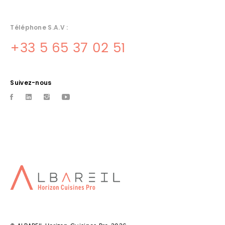
Téléphone S.A.V :
+33 5 65 37 02 51
Suivez-nous
CUISINE PRO 46
Dans le lot, specialiste de materiels de cuisines professionnelles,
vente installation et sav
CONCEPTION DE CUISINE
ARCAMBAL
Albareil votre concepteur de cuisine sur Arcambal