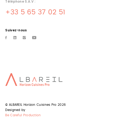
Téléphone S.A.V :
+33 5 65 37 02 51
Suivez-nous
CUISINES RESTAURANTS TOULOUSE
Albareil spÃ©cialiste de la conception, installation et SAV pour
vos restaurants sur Toulouse et son agglomÃ©ration
INSTALLATION CUISINES
PROFESSIONNELLES TOULOUSE
Albareil spÃ©cialiste de l'installation de cuisines professionnelle
sur Toulouse et sa rÃ©gion
© ALBAREIL Horizon Cuisines Pro 2026
CONCEPTION CUISINES
Designed by
Be Careful Production