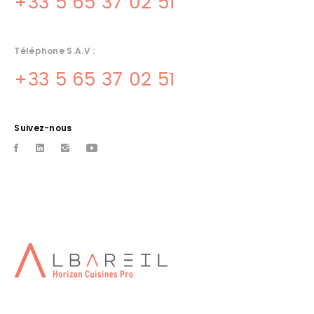
+33 5 65 37 02 51
Téléphone S.A.V :
+33 5 65 37 02 51
Suivez-nous
INSTALLATEUR CHAMBRE FROIDE
TOULOUSE
albareil installateur de chambre froide sur toulouse et sa region
INSTALLATEUR CHAMBRE FROIDE
POSITIVE TOULOUSE
albareil installateur de chambre froide positive sur toulouse et
sa region