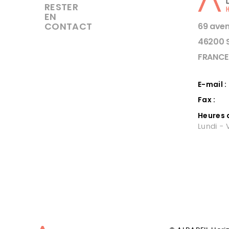
RESTER
EN
CONTACT
69 aven
46200 
FRANCE
E-mail :
Fax :
Heures 
Lundi - 
SAV MATERIEL
MATE
CUISINE DORDOGNE
CUI
GOU
5 techniciens SAV pour tous les
dÃ©pannages cuisine, froid, a la
Albareil