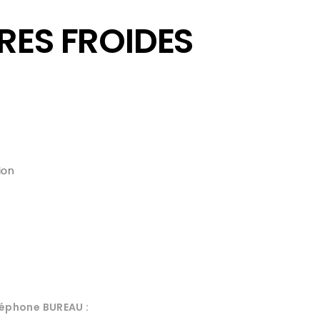
RES FROIDES
ion
éphone BUREAU :