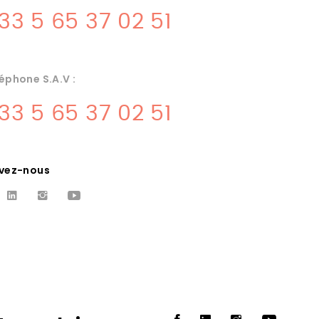
33 5 65 37 02 51
éphone S.A.V :
33 5 65 37 02 51
ivez-nous
MATERIEL DE
NE
CUISINE CAHORS
Materiel de cuisines pour
professionnels, Albareil quercinox
ateriel