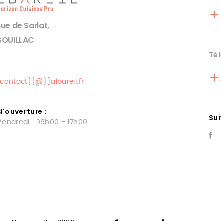
+
ue de Sarlat,
SOUILLAC
Tél
+
contact[{@}]albareil.fr
d'ouverture :
Su
Vendredi : 09h00 - 17h00
RIEL DE
DEPANNAGE
SINE OCCASION
MATERIEL CUISI
RDON
FIGEAC
 quercinox vente de materiels
depuis souillac depannage m