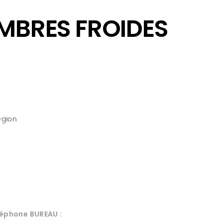
MBRES FROIDES
egion
éphone BUREAU :