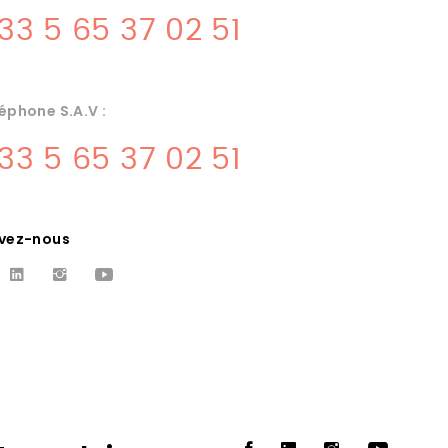
33 5 65 37 02 51
éphone S.A.V :
33 5 65 37 02 51
ivez-nous
CUISINE PRO 24
DON
Proche dordogne, notre societe
Albareil specialiste de materiels de
tre
cuisines professionnelles, vente
e
installation et sav froid commercial