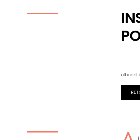
IN
PO
albareil
RET