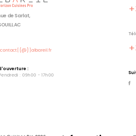
+
ue de Sarlat,
SOUILLAC
Tél
+
contact[{@}]albareil.fr
d'ouverture :
Su
Vendredi : 09h00 - 17h00
INE
MATERIEL DE
FESSIONNELLE
CUISINE GOUR
DORDOGNE
Albareil quercinox equipe vo
cuisine. Une large gamme d
 quercinox specialiste dans la