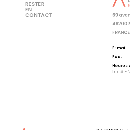
RESTER
EN
CONTACT
69 aven
46200 
FRANCE
E-mail :
Fax :
Heures 
Lundi - 
CHAMBRE FROIDE
CUIS
CENTRE VILLE DE
PRO
TOULOUSE
EN 
En centre ville de Toulouse notre
Albareil