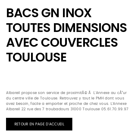
BACS GN INOX
TOUTES DIMENSIONS
AVEC COUVERCLES
TOULOUSE
Albareil propose son service de proximitÃ© Ã L'Annexe au cÅ“ur
du centre ville de Toulouse. Retrouvez y tout le PMH dont vous
avez besoin, facile a emporter et proche de chez vous. L'Annexe
Albareil 22 rue des 7 troubadours 31000 Toulouse 05.61.70.99.97
RETOUR EN PAGE D'ACCUEIL