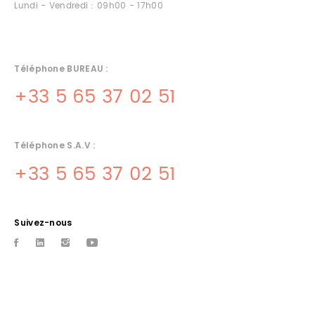
Lundi - Vendredi : 09h00 - 17h00
Téléphone BUREAU :
+33 5 65 37 02 51
Téléphone S.A.V :
+33 5 65 37 02 51
Suivez-nous
SAV MATERIEL CUISINE ST-CERE
Base a souillac, Albareil quercinox depannage de materiels de
cuisines professionnelle sur tout le departement du lot